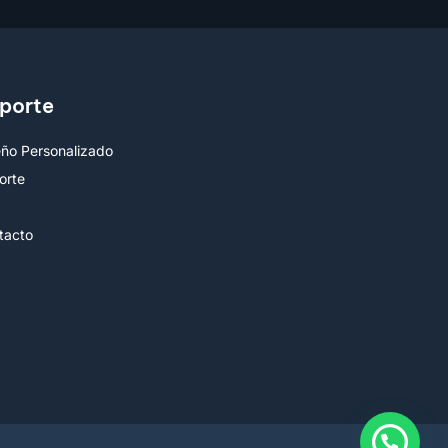
porte
eño Personalizado
orte
Q
tacto