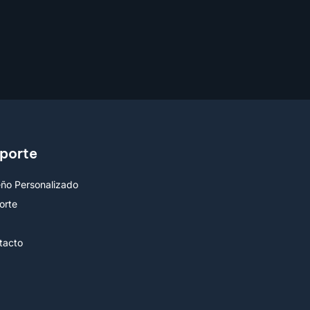
porte
eño Personalizado
orte
Q
tacto