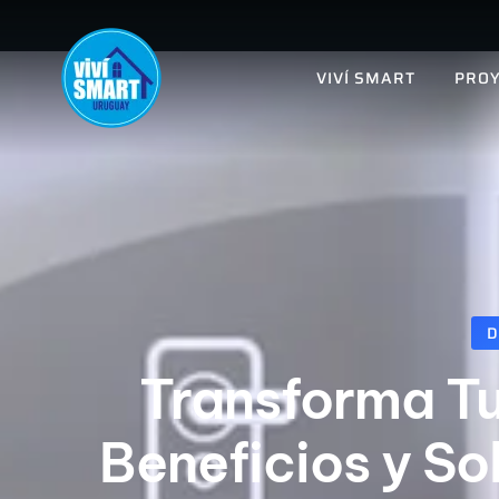
VIVÍ SMART
PROY
D
Transforma T
Beneficios y So