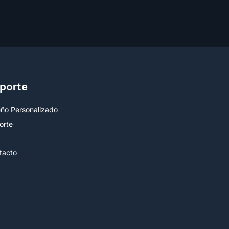
porte
eño Personalizado
orte
Q
tacto