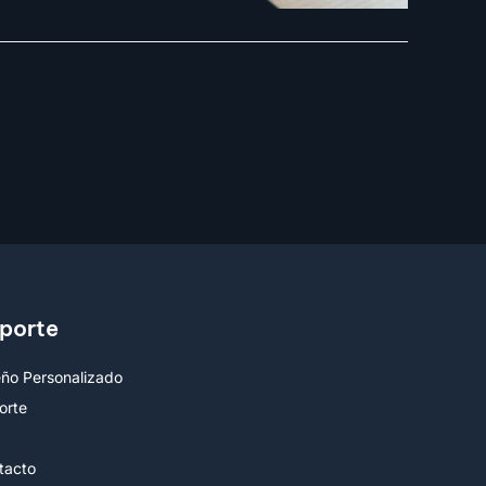
porte
eño Personalizado
orte
Q
tacto